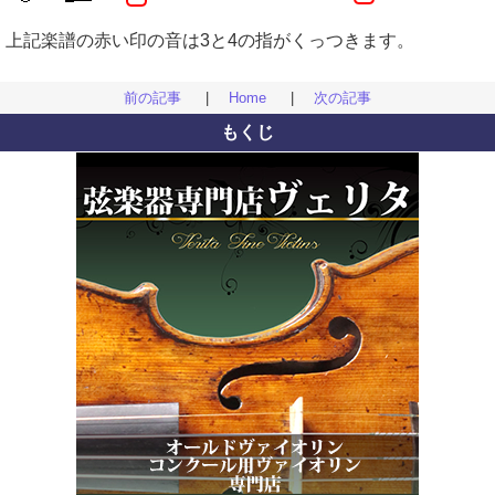
上記楽譜の赤い印の音は3と4の指がくっつきます。
前の記事
|
Home
|
次の記事
もくじ