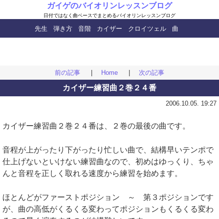
ガイゲのバイオリンレッスンブログ
日付ではなく曲ベースで
まとめるバイオリンレッスンブログ
先生
弾き方
音階
カイザー
クロイツェル
曲
前の記事
|
Home
|
次の記事
カイザー練習曲２巻２４番
2006.10.05. 19:27
カイザー練習曲２巻２４番は、２巻の最後の曲です。
音程が上がったり下がったり忙しい曲で、結構早いテンポで
仕上げないといけない練習曲なので、初めはゆっくり、ちゃ
んと音程を正しく取れる速度から練習を始めます。
ほとんどがファーストポジション ～ 第３ポジションです
が、曲の高低がくるくる変わってポジションもくるくる変わ