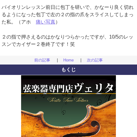
バイオリンレッスン前日に包丁を研いで、かなーり良く切れ
るようになった包丁で左の２の指の爪をスライスしてしまっ
た私。（アホ
痛い写真
）
２の指で押さえるのはかなりつらかったですが、10/5のレッ
スンでカイザー２巻終了です！笑
前の記事
|
Home
|
次の記事
もくじ