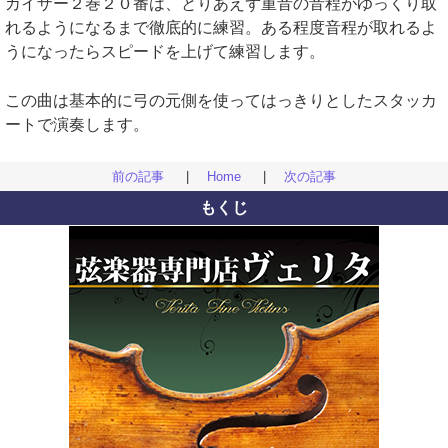
カイザー２巻２０番は、とりあえず重音の音程がゆっくり取
れるようになるまで徹底的に練習。ある程度音程が取れるよ
うになったらスピードを上げて練習します。
この曲は基本的に弓の元側を使ってはっきりとしたスタッカ
ートで演奏します。
前の記事
|
Home
|
次の記事
もくじ