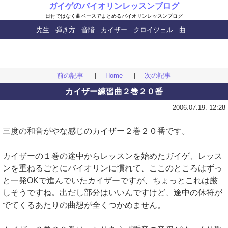
ガイゲのバイオリンレッスンブログ
日付ではなく曲ベースで
まとめるバイオリンレッスンブログ
先生
弾き方
音階
カイザー
クロイツェル
曲
前の記事
|
Home
|
次の記事
カイザー練習曲２巻２０番
2006.07.19. 12:28
三度の和音がやな感じのカイザー２巻２０番です。
カイザーの１巻の途中からレッスンを始めたガイゲ、レッス
ンを重ねるごとにバイオリンに慣れて、ここのところはずっ
と一発OKで進んでいたカイザーですが、ちょっとこれは厳
しそうですね。出だし部分はいいんですけど、途中の休符が
でてくるあたりの曲想が全くつかめません。