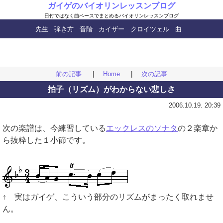
ガイゲのバイオリンレッスンブログ
日付ではなく曲ベースで
まとめるバイオリンレッスンブログ
先生
弾き方
音階
カイザー
クロイツェル
曲
前の記事
|
Home
|
次の記事
拍子（リズム）がわからない悲しさ
2006.10.19. 20:39
次の楽譜は、今練習している
エックレスのソナタ
の２楽章か
ら抜粋した１小節です。
↑ 実はガイゲ、こういう部分のリズムがまったく取れませ
ん。