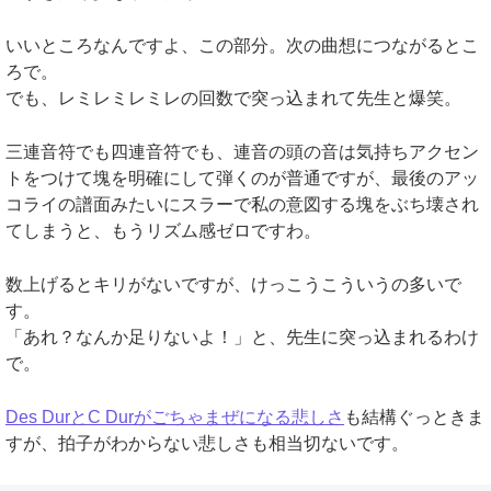
いいところなんですよ、この部分。次の曲想につながるとこ
ろで。
でも、レミレミレミレの回数で突っ込まれて先生と爆笑。
三連音符でも四連音符でも、連音の頭の音は気持ちアクセン
トをつけて塊を明確にして弾くのが普通ですが、最後のアッ
コライの譜面みたいにスラーで私の意図する塊をぶち壊され
てしまうと、もうリズム感ゼロですわ。
数上げるとキリがないですが、けっこうこういうの多いで
す。
「あれ？なんか足りないよ！」と、先生に突っ込まれるわけ
で。
Des DurとC Durがごちゃまぜになる悲しさ
も結構ぐっときま
すが、拍子がわからない悲しさも相当切ないです。